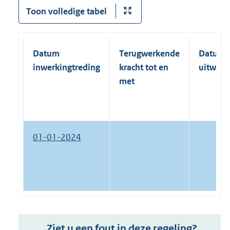
Toon volledige tabel
Datum
Terugwerkende
Datum
inwerkingtreding
kracht tot en
uitwerk
met
01-01-2024
Ziet u een fout in deze regeling?