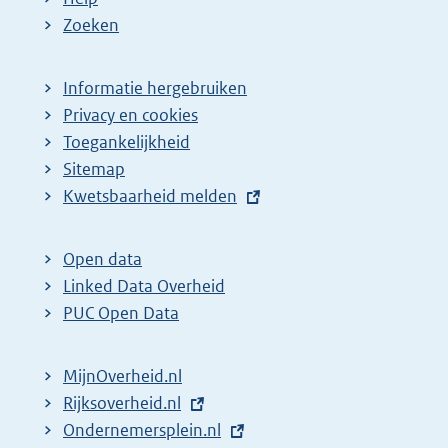
Zoeken
Informatie hergebruiken
Privacy en cookies
Toegankelijkheid
Sitemap
E
Kwetsbaarheid melden
x
t
Open data
e
Linked Data Overheid
r
PUC Open Data
n
e
MijnOverheid.nl
l
E
Rijksoverheid.nl
i
x
E
Ondernemersplein.nl
n