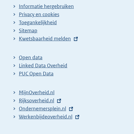
Informatie hergebruiken
Privacy en cookies
Toegankelijkheid
Sitemap
E
Kwetsbaarheid melden
x
t
Open data
e
Linked Data Overheid
r
PUC Open Data
n
e
MijnOverheid.nl
l
E
Rijksoverheid.nl
i
x
E
Ondernemersplein.nl
n
t
x
E
Werkenbijdeoverheid.nl
k
e
t
x
:
r
e
t