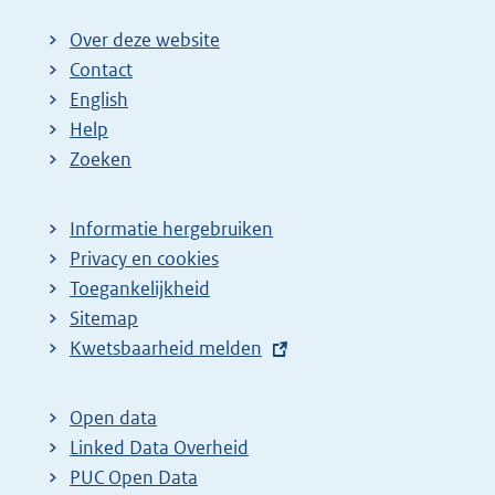
Over deze website
Contact
English
Help
Zoeken
Informatie hergebruiken
Privacy en cookies
Toegankelijkheid
Sitemap
E
Kwetsbaarheid melden
x
t
Open data
e
Linked Data Overheid
r
PUC Open Data