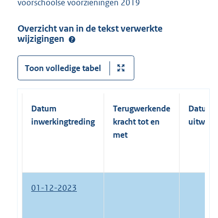
voorschoolse voorzieningen 2019
Overzicht van in de tekst verwerkte
wijzigingen
Toon volledige tabel
Datum
Terugwerkende
Datum
inwerkingtreding
kracht tot en
uitwerk
met
01-12-2023