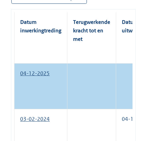
Datum
Terugwerkende
Datum
inwerkingtreding
kracht tot en
uitwerk
met
04-12-2025
03-02-2024
04-12-