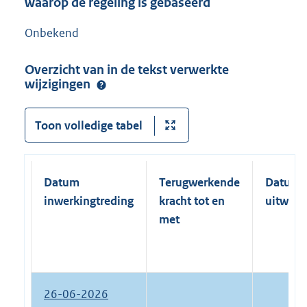
waarop de regeling is gebaseerd
Onbekend
Overzicht van in de tekst verwerkte
wijzigingen
Toon volledige tabel
Datum
Terugwerkende
Datum
inwerkingtreding
kracht tot en
uitwerk
met
26-06-2026