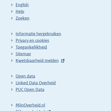
English
Help
Zoeken
Informatie hergebruiken
Privacy en cookies
Toegankelijkheid
Sitemap
E
Kwetsbaarheid melden
x
t
Open data
e
Linked Data Overheid
r
PUC Open Data
n
e
MijnOverheid.nl
l