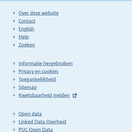
Over deze website
Contact
English
Help
Zoeken
Informatie hergebruiken
Privacy en cookies
Toegankelijkheid
Sitemap
E
Kwetsbaarheid melden
x
t
Open data
e
Linked Data Overheid
r
PUC Open Data