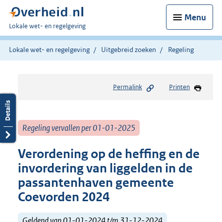
Menu
U
Lokale wet- en regelgeving
bent
hier:
Lokale wet- en regelgeving
Uitgebreid zoeken
Regeling
Permalink
Printen
Regeling vervallen per 01-01-2025
Verordening op de heffing en de
invordering van liggelden in de
passantenhaven gemeente
Coevorden 2024
Geldend van 01-01-2024 t/m 31-12-2024