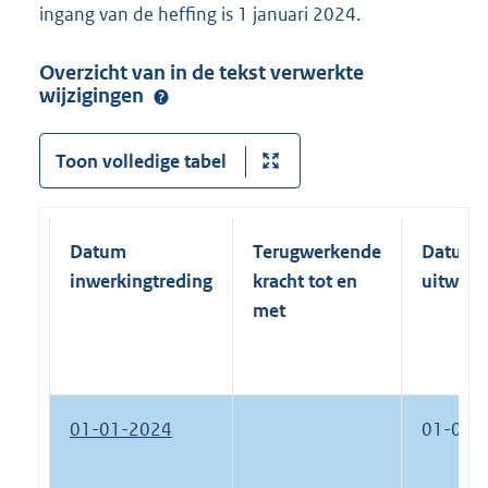
ingang van de heffing is 1 januari 2024.
Overzicht van in de tekst verwerkte
wijzigingen
Toon volledige tabel
Datum
Terugwerkende
Datum
inwerkingtreding
kracht tot en
uitwerk
met
01-01-2024
01-01-