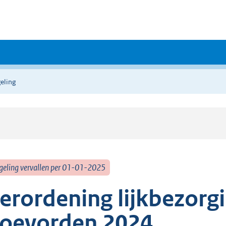
eling
geling vervallen per 01-01-2025
erordening lijkbezorg
oevorden 2024