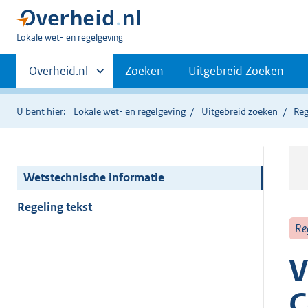
U
Lokale wet- en regelgeving
bent
Primaire
hier:
Andere
Overheid.nl
Zoeken
Uitgebreid Zoeken
sites
navigatie
binnen
U bent hier:
Lokale wet- en regelgeving
Uitgebreid zoeken
Reg
Wetstechnische informatie
Regeling tekst
Re
V
C