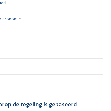
aad
en economie
g
arop de regeling is gebaseerd