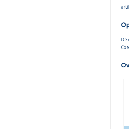
art
Op
De 
Coe
Ov