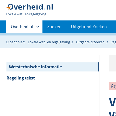
U
Lokale wet- en regelgeving
bent
Primaire
hier:
Andere
Overheid.nl
Zoeken
Uitgebreid Zoeken
sites
navigatie
binnen
U bent hier:
Lokale wet- en regelgeving
Uitgebreid zoeken
Reg
Wetstechnische informatie
Regeling tekst
Re
V
v