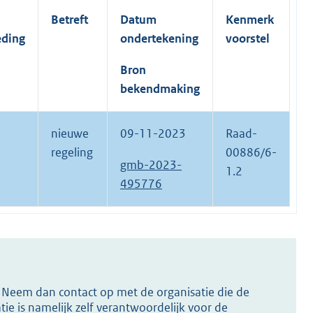
Betreft
Datum
Kenmerk
eding
ondertekening
voorstel
Bron
bekendmaking
nieuwe
09-11-2023
Raad-
regeling
00886/6-
gmb-2023-
1.2
495776
s? Neem dan contact op met de organisatie die de
ie is namelijk zelf verantwoordelijk voor de