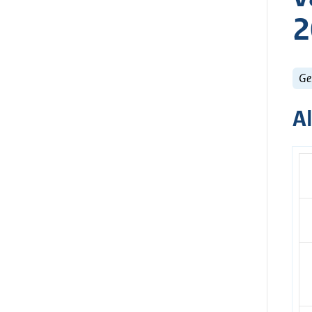
2
Ge
A