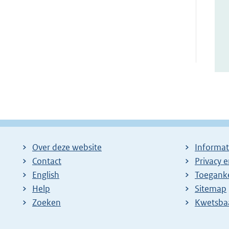
Over deze website
Informat
Contact
Privacy 
English
Toeganke
Help
Sitemap
Zoeken
E
Kwetsba
x