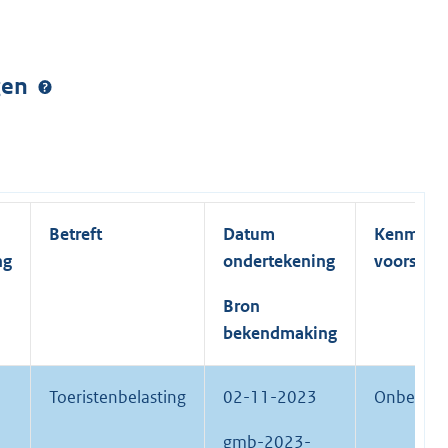
ngen
Betreft
Datum
Kenmerk
ng
ondertekening
voorstel
Bron
bekendmaking
Toeristenbelasting
02-11-2023
Onbekend
gmb-2023-