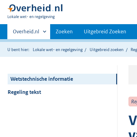
U
Lokale wet- en regelgeving
bent
Primaire
hier:
Andere
Overheid.nl
Zoeken
Uitgebreid Zoeken
sites
navigatie
binnen
U bent hier:
Lokale wet- en regelgeving
Uitgebreid zoeken
Reg
Wetstechnische informatie
Regeling tekst
Re
V
v