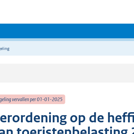
eling
geling vervallen per 01-01-2025
erordening op de heff
an toeristenbelasting