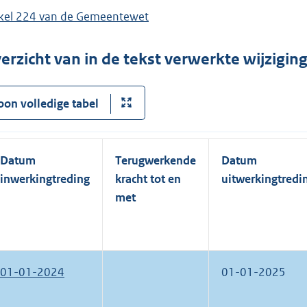
ikel 224 van de Gemeentewet
erzicht van in de tekst verwerkte wijzigi
oon volledige tabel
Datum
Terugwerkende
Datum
inwerkingtreding
kracht tot en
uitwerkingtredi
met
01-01-2024
01-01-2025