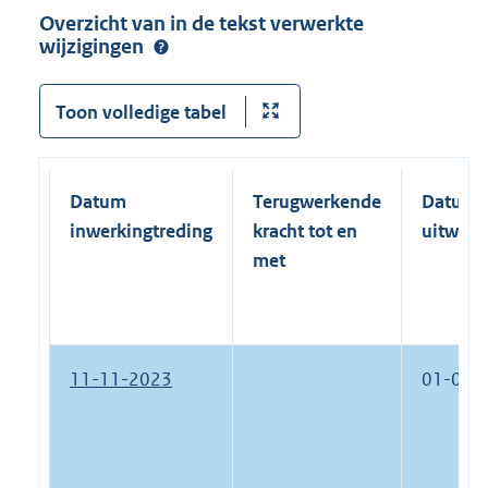
Overzicht van in de tekst verwerkte
wijzigingen
Toon volledige tabel
Datum
Terugwerkende
Datum
inwerkingtreding
kracht tot en
uitwerk
met
11-11-2023
01-01-