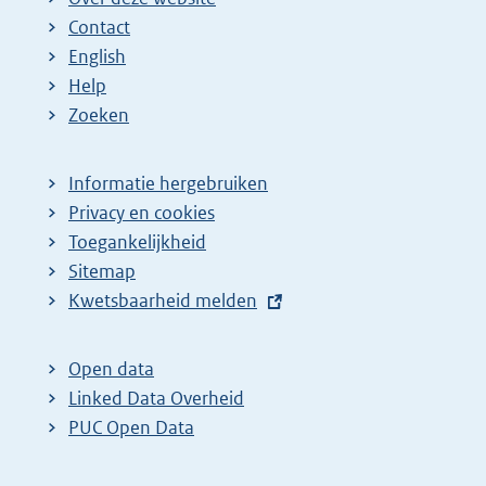
Contact
English
Help
Zoeken
Informatie hergebruiken
Privacy en cookies
Toegankelijkheid
Sitemap
E
Kwetsbaarheid melden
x
t
Open data
e
Linked Data Overheid
r
PUC Open Data
n
e