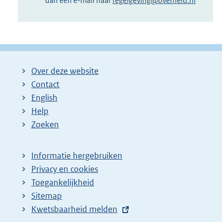
dan een e-mail naar
regelgeving@overheid.nl
Over deze website
Contact
English
Help
Zoeken
Informatie hergebruiken
Privacy en cookies
Toegankelijkheid
Sitemap
E
Kwetsbaarheid melden