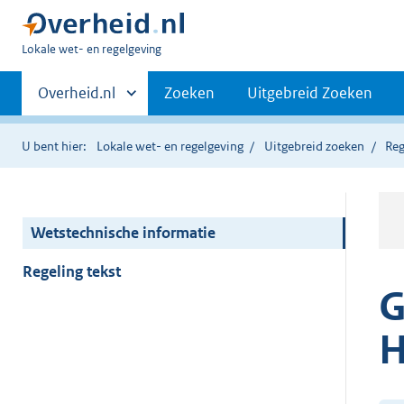
U
Lokale wet- en regelgeving
bent
Primaire
hier:
Andere
Overheid.nl
Zoeken
Uitgebreid Zoeken
sites
navigatie
binnen
U bent hier:
Lokale wet- en regelgeving
Uitgebreid zoeken
Reg
Wetstechnische informatie
Regeling tekst
G
H