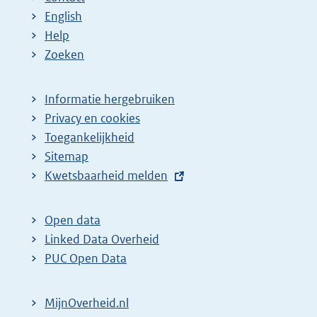
English
Help
Zoeken
Informatie hergebruiken
Privacy en cookies
Toegankelijkheid
Sitemap
E
Kwetsbaarheid melden
x
t
Open data
e
Linked Data Overheid
r
PUC Open Data
n
e
MijnOverheid.nl
l