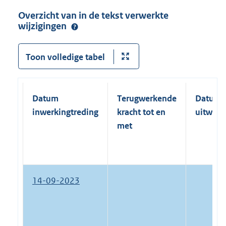
Overzicht van in de tekst verwerkte
wijzigingen
Toon volledige tabel
Datum
Terugwerkende
Datum
inwerkingtreding
kracht tot en
uitwerk
met
14-09-2023