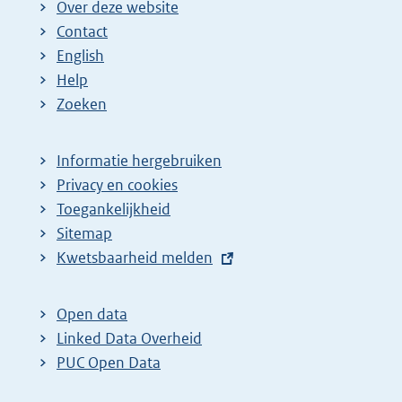
Over deze website
Contact
English
Help
Zoeken
Informatie hergebruiken
Privacy en cookies
Toegankelijkheid
Sitemap
E
Kwetsbaarheid melden
x
t
Open data
e
Linked Data Overheid
r
PUC Open Data
n