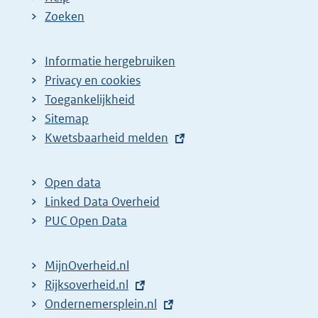
Zoeken
Informatie hergebruiken
Privacy en cookies
Toegankelijkheid
Sitemap
E
Kwetsbaarheid melden
x
t
Open data
e
Linked Data Overheid
r
PUC Open Data
n
e
MijnOverheid.nl
l
E
Rijksoverheid.nl
i
x
E
Ondernemersplein.nl
n