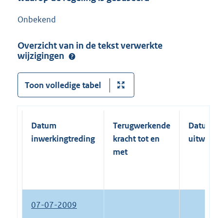
Onbekend
Overzicht van in de tekst verwerkte
wijzigingen
Toon volledige tabel
Datum
Terugwerkende
Datum
inwerkingtreding
kracht tot en
uitwerk
met
07-07-2009