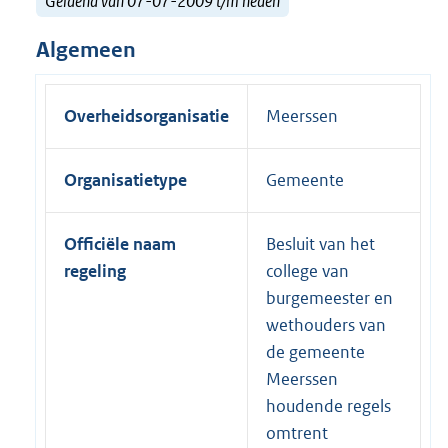
Geldend van 07-07-2009 t/m heden
Algemeen
Overheidsorganisatie
Meerssen
Organisatietype
Gemeente
Officiële naam
Besluit van het
regeling
college van
burgemeester en
wethouders van
de gemeente
Meerssen
houdende regels
omtrent