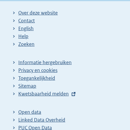
Over deze website
Contact
English
Help
Zoeken
Informatie hergebruiken
Privacy en cookies
Toegankelijkheid
Sitemap
E
Kwetsbaarheid melden
x
t
Open data
e
Linked Data Overheid
r
PUC Open Data