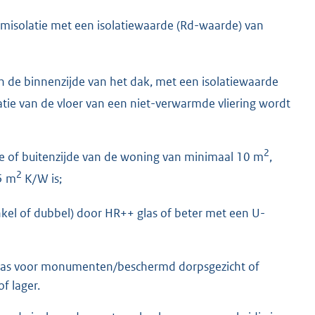
misolatie met een isolatiewaarde (Rd-waarde) van
n de binnenzijde van het dak, met een isolatiewaarde
atie van de vloer van een niet-verwarmde vliering wordt
2
de of buitenzijde van de woning van minimaal 10 m
,
2
5 m
K/W is;
kel of dubbel) door HR++ glas of beter met een U-
glas voor monumenten/beschermd dorpsgezicht of
f lager.