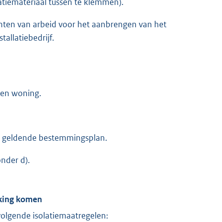
atiemateriaal tussen te klemmen).
hten van arbeid voor het aanbrengen van het
allatiebedrijf.
een woning.
 geldende bestemmingsplan.
onder d).
rking komen
volgende isolatiemaatregelen: