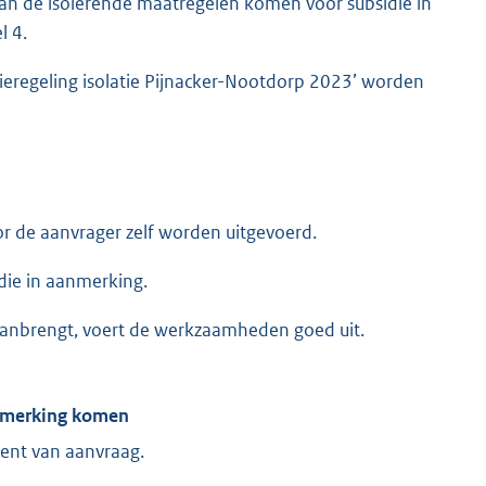
an de isolerende maatregelen komen voor subsidie in
l 4.
ieregeling isolatie Pijnacker-Nootdorp 2023’ worden
or de aanvrager zelf worden uitgevoerd.
die in aanmerking.
aanbrengt, voert de werkzaamheden goed uit.
aanmerking komen
ment van aanvraag.