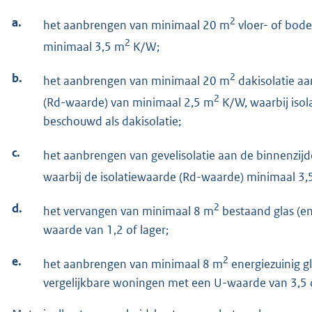
a.
2
het aanbrengen van minimaal 20 m
vloer- of bode
2
minimaal 3,5 m
K/W;
b.
2
het aanbrengen van minimaal 20 m
dakisolatie aa
2
(Rd-waarde) van minimaal 2,5 m
K/W, waarbij isol
beschouwd als dakisolatie;
c.
het aanbrengen van gevelisolatie aan de binnenzij
waarbij de isolatiewaarde (Rd-waarde) minimaal 3,
d.
2
het vervangen van minimaal 8 m
bestaand glas (en
waarde van 1,2 of lager;
e.
2
het aanbrengen van minimaal 8 m
energiezuinig 
vergelijkbare woningen met een U-waarde van 3,5 o