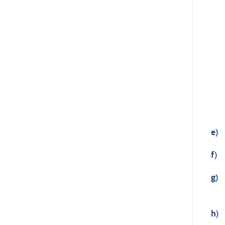
e)
f)
g)
h)