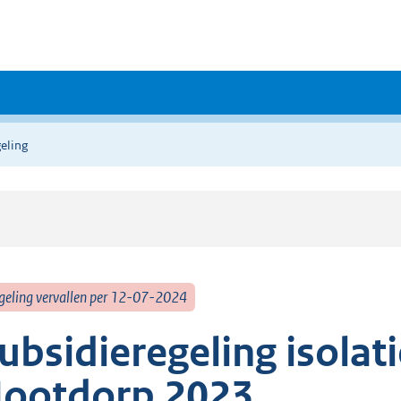
eling
geling vervallen per 12-07-2024
ubsidieregeling isolati
ootdorp 2023