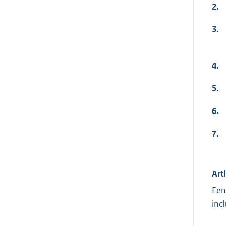
2.
3.
4.
5.
6.
7.
Art
Een
inc