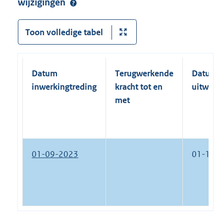
wijzigingen
Toon volledige tabel
Datum
Terugwerkende
Datum
inwerkingtreding
kracht tot en
uitwerk
met
01-09-2023
01-12-