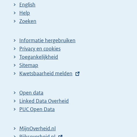
English
Help
Zoeken
Informatie hergebruiken
Privacy en cookies
Toegankelijkheid
Sitemap
E
Kwetsbaarheid melden
x
t
Open data
e
Linked Data Overheid
r
PUC Open Data
n
e
MijnOverheid.nl
l
E
Rijksoverheid.nl