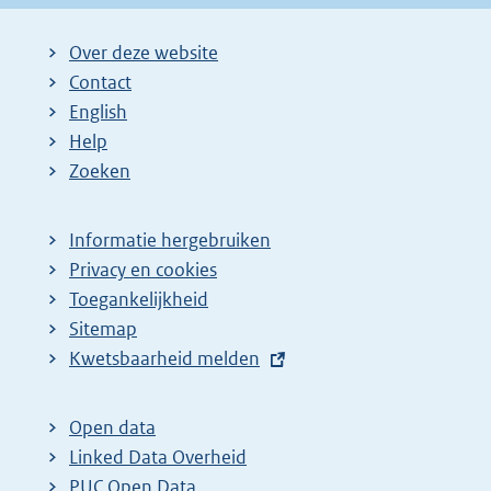
Over deze website
Contact
English
Help
Zoeken
Informatie hergebruiken
Privacy en cookies
Toegankelijkheid
Sitemap
E
Kwetsbaarheid melden
x
t
Open data
e
Linked Data Overheid
r
PUC Open Data