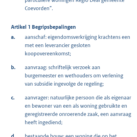
particuliere woningen Regio Deal gemeente
Coevorden”.
Artikel 1 Begripsbepalingen
a.
aanschaf: eigendomsverkrijging krachtens een
met een leverancier gesloten
koopovereenkomst;
b.
aanvraag: schriftelijk verzoek aan
burgemeester en wethouders om verlening
van subsidie ingevolge de regeling;
c.
aanvrager: natuurlijke persoon die als eigenaar
en bewoner van een als woning gebruikte en
geregistreerde onroerende zaak, een aanvraag
heeft ingediend;
d.
bestaande bouw: een woning die op het