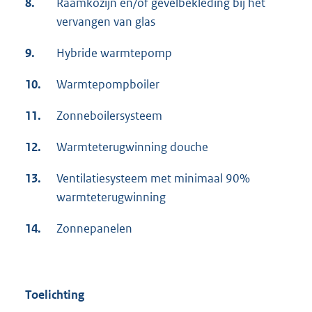
8.
Raamkozijn en/of gevelbekleding bij het
vervangen van glas
9.
Hybride warmtepomp
10.
Warmtepompboiler
11.
Zonneboilersysteem
12.
Warmteterugwinning douche
13.
Ventilatiesysteem met minimaal 90%
warmteterugwinning
14.
Zonnepanelen
Toelichting