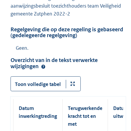
aanwijzingsbesluit toezichthouders team Veiligheid
gemeente Zutphen 2022-2
Regelgeving die op deze regeling is gebaseerd
(gedelegeerde regelgeving)
Geen.
Overzicht van in de tekst verwerkte
wijzigingen
Toon volledige tabel
Datum
Terugwerkende
Datum
inwerkingtreding
kracht tot en
uitwerk
met