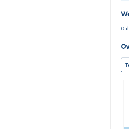
We
On
Ov
T