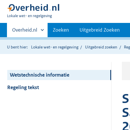
U
Lokale wet- en regelgeving
bent
Primaire
hier:
Andere
Overheid.nl
Zoeken
Uitgebreid Zoeken
sites
navigatie
binnen
U bent hier:
Lokale wet- en regelgeving
Uitgebreid zoeken
Reg
Wetstechnische informatie
Regeling tekst
S
S
2