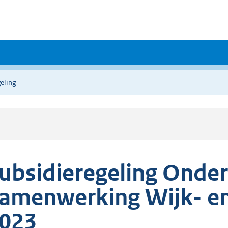
eling
ubsidieregeling Onde
amenwerking Wijk- en
023