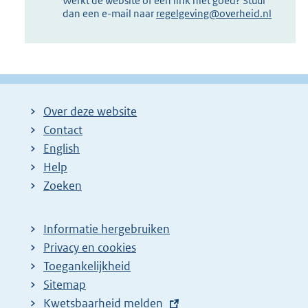
Werkt de website of een link niet goed? Stuur
dan een e-mail naar
regelgeving@overheid.nl
Over deze website
Contact
English
Help
Zoeken
Informatie hergebruiken
Privacy en cookies
Toegankelijkheid
Sitemap
E
Kwetsbaarheid melden