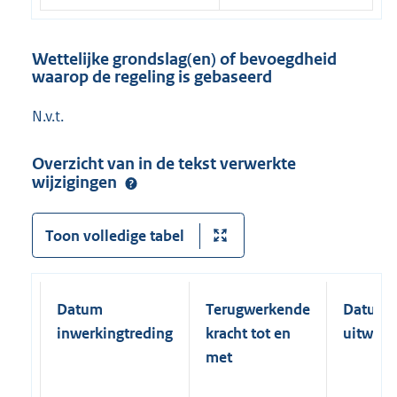
Wettelijke grondslag(en) of bevoegdheid
waarop de regeling is gebaseerd
N.v.t.
Overzicht van in de tekst verwerkte
wijzigingen
Toon volledige tabel
Datum
Terugwerkende
Datum
inwerkingtreding
kracht tot en
uitwerk
met