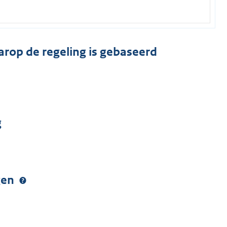
arop de regeling is gebaseerd
g
ngen