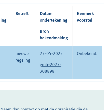
Betreft
Datum
Kenmerk
ding
ondertekening
voorstel
Bron
bekendmaking
nieuwe
23-05-2023
Onbekend.
regeling
gmb-2023-
308898
s? Neem dan contact op met de organisatie die de