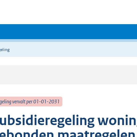
eling
geling vervalt per 01-01-2031
ubsidieregeling woni
ebonden maatregelen 