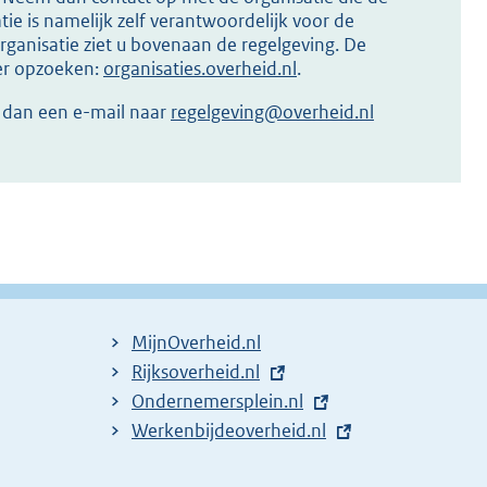
ie is namelijk zelf verantwoordelijk voor de
ganisatie ziet u bovenaan de regelgeving. De
ier opzoeken:
organisaties.overheid.nl
.
r dan een e-mail naar
regelgeving@overheid.nl
MijnOverheid.nl
E
Rijksoverheid.nl
x
E
Ondernemersplein.nl
t
x
E
Werkenbijdeoverheid.nl
e
t
x