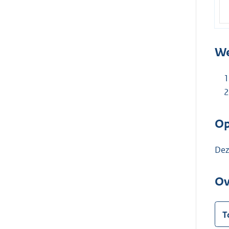
We
Op
Dez
Ov
T