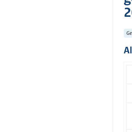
2
Ge
A