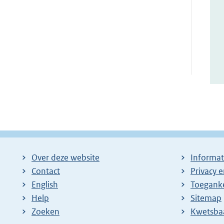
Over deze website
Informat
Contact
Privacy 
English
Toeganke
Help
Sitemap
Zoeken
E
Kwetsba