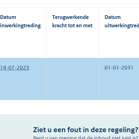
Datum
Terugwerkende
Datum
inwerkingtreding
kracht tot en met
uitwerkingtre
14-07-2023
01-01-2031
Ziet u een fout in deze regeling?
Bent u van mening dat de inhoud niet juist i