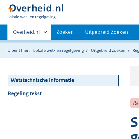
U
Lokale wet- en regelgeving
bent
Primaire
hier:
Andere
Overheid.nl
Zoeken
Uitgebreid Zoeken
sites
navigatie
binnen
U bent hier:
Lokale wet- en regelgeving
Uitgebreid zoeken
Reg
Wetstechnische informatie
Regeling tekst
Re
S
g