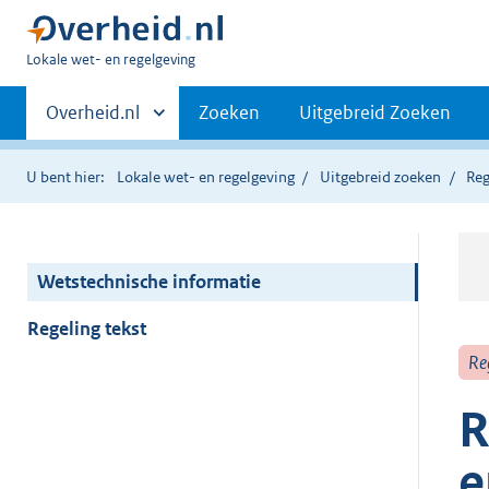
U
Lokale wet- en regelgeving
bent
Primaire
hier:
Andere
Overheid.nl
Zoeken
Uitgebreid Zoeken
sites
navigatie
binnen
U bent hier:
Lokale wet- en regelgeving
Uitgebreid zoeken
Reg
Wetstechnische informatie
Regeling tekst
Re
R
e