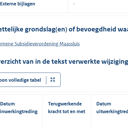
Externe bijlagen
ttelijke grondslag(en) of bevoegdheid wa
emene Subsidieverordening Maassluis
erzicht van in de tekst verwerkte wijzigi
oon volledige tabel
Datum
Terugwerkende
Datum
inwerkingtreding
kracht tot en met
uitwerkingtre