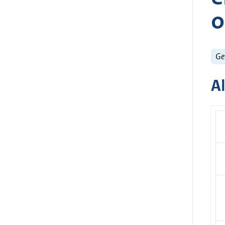
o
Ge
A