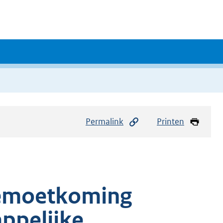
Permalink
Printen
egemoetkoming
ppelijke