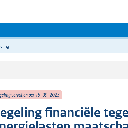
eling
geling vervallen per 15-09-2023
egeling financiële t
nergielasten maatscha