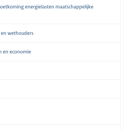
moetkoming energielasten maatschappelijke
r en wethouders
ën en economie