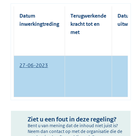
Datum
Terugwerkende
Datum
inwerkingtreding
kracht tot en
uitwerk
met
27-06-2023
Ziet u een fout in deze regeling?
Bent u van mening dat de inhoud niet juist is?
Neem dan contact op met de organisatie die de