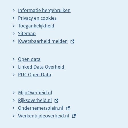
Informatie hergebruiken
Privacy en cookies
Toegankelijkheid
Sitemap
E
Kwetsbaarheid melden
x
t
Open data
e
Linked Data Overheid
r
PUC Open Data
n
e
MijnOverheid.nl
l
E
Rijksoverheid.nl
i
x
E
Ondernemersplein.nl
n
t
x
E
Werkenbijdeoverheid.nl
k
e
t
x
: