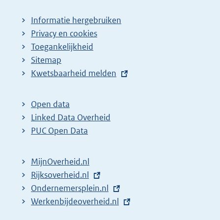
Informatie hergebruiken
Privacy en cookies
Toegankelijkheid
Sitemap
E
Kwetsbaarheid melden
x
t
Open data
e
Linked Data Overheid
r
PUC Open Data
n
e
MijnOverheid.nl
l
E
Rijksoverheid.nl
i
x
E
Ondernemersplein.nl
n
t
x
E
Werkenbijdeoverheid.nl
k
e
t
x
: