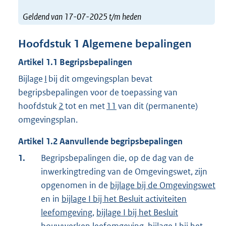
Geldend van 17-07-2025 t/m heden
Hoofdstuk
1
Algemene bepalingen
Artikel
1.1
Begripsbepalingen
Bijlage
I
bij dit omgevingsplan bevat
begripsbepalingen voor de toepassing van
hoofdstuk
2
tot en met
11
van dit (permanente)
omgevingsplan.
Artikel
1.2
Aanvullende begripsbepalingen
1.
Begripsbepalingen die, op de dag van de
inwerkingtreding van de Omgevingswet, zijn
opgenomen in de
bijlage bij de Omgevingswet
en in
bijlage I bij het Besluit activiteiten
leefomgeving
,
bijlage I bij het Besluit
bouwwerken leefomgeving
,
bijlage I bij het