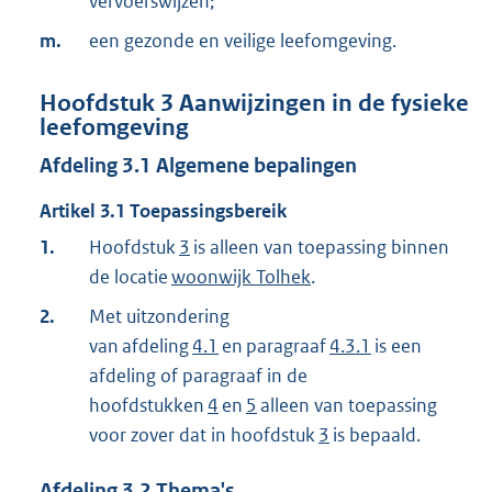
vervoerswijzen;
m.
een gezonde en veilige leefomgeving.
Hoofdstuk
3
Aanwijzingen in de fysieke
leefomgeving
Afdeling
3.1
Algemene bepalingen
Artikel
3.1
Toepassingsbereik
1.
Hoofdstuk
3
is alleen van toepassing binnen
de locatie
woonwijk Tolhek
.
2.
Met uitzondering
van afdeling
4.1
en paragraaf
4.3.1
is een
afdeling of paragraaf in de
hoofdstukken
4
en
5
alleen van toepassing
voor zover dat in hoofdstuk
3
is bepaald.
Afdeling
3.2
Thema's