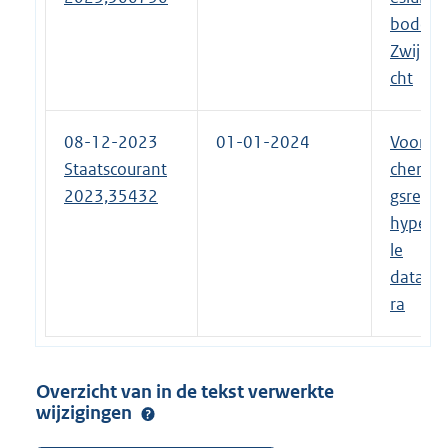
bodem
Zwijndr
cht
08-12-2023
01-01-2024
Voorbe
Staatscourant
chermi
2023,35432
gsregel
hypersc
le
datacen
ra
Overzicht van in de tekst verwerkte
wijzigingen