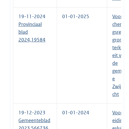
19-11-2024
01-01-2025
Voorbe
Provinciaal
chermi
blad
gsregel
2024,19584
grondw
terkwal
eit voor
de
gemeen
e
Zwijndr
cht
19-12-2023
01-01-2024
Voorbe
Gemeenteblad
eidings
2023,566736
esluit