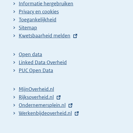
Informatie hergebruiken
Privacy en cookies
Toegankelijkheid
Sitemap
E
Kwetsbaarheid melden
x
t
Open data
e
Linked Data Overheid
r
PUC Open Data
n
e
MijnOverheid.nl
l
E
Rijksoverheid.nl
i
x
E
Ondernemersplein.nl
n
t
x
E
Werkenbijdeoverheid.nl
k
e
t
x
:
r
e
t