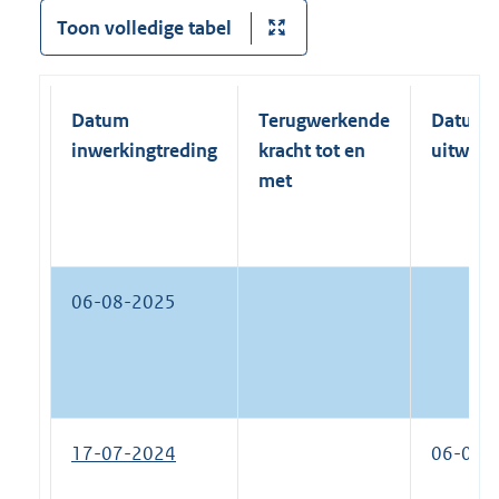
Toon volledige tabel
Datum
Terugwerkende
Datum
inwerkingtreding
kracht tot en
uitwerk
met
06-08-2025
17-07-2024
06-08-