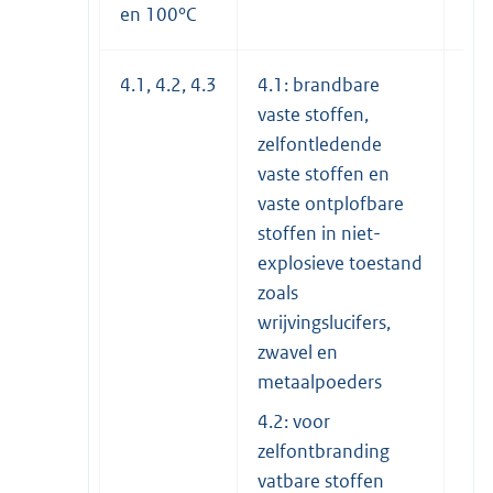
en 100°C
4.1, 4.2, 4.3
4.1: brandbare
II e
vaste stoffen,
zelfontledende
vaste stoffen en
vaste ontplofbare
stoffen in niet-
explosieve toestand
zoals
wrijvingslucifers,
zwavel en
metaalpoeders
4.2: voor
zelfontbranding
vatbare stoffen