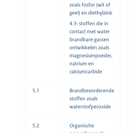
zoals fosfor (wit of
geel) en diethylzink
4.3: stoffen die in
contact met water
brandbare gassen
ontwikkelen zoals
magnesiumpoeder,
natrium en
calciumcarbide
5.1
Brandbevorderende
II e
stoffen zoals
waterstofperoxide
5.2
Organische
n.v.