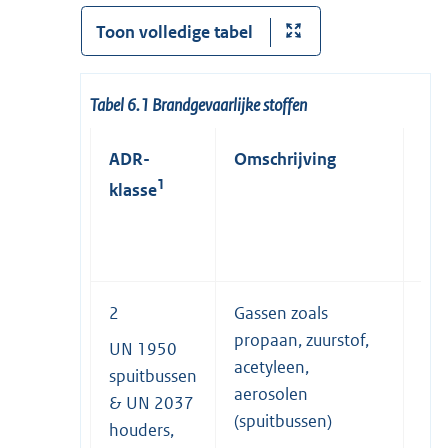
Toon volledige tabel
Tabel 6.1 Brandgevaarlijke stoffen
ADR-
Omschrijving
Ver
1
klasse
2
Gassen zoals
n.v.
propaan, zuurstof,
UN 1950
acetyleen,
spuitbussen
aerosolen
& UN 2037
(spuitbussen)
houders,