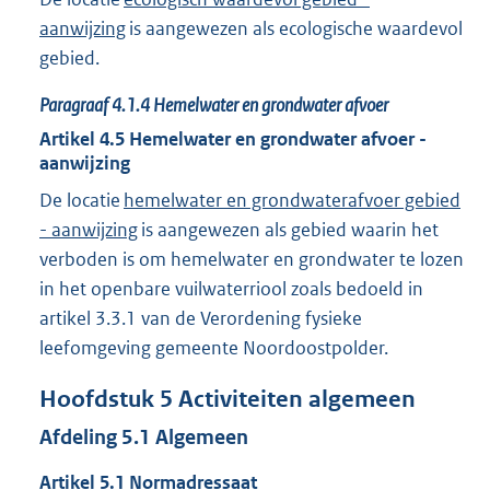
aanwijzing
is aangewezen als ecologische waardevol
gebied.
Paragraaf
4.1.4
Hemelwater en grondwater afvoer
Artikel
4.5
Hemelwater en grondwater afvoer -
aanwijzing
De locatie
hemelwater en grondwaterafvoer gebied
- aanwijzing
is aangewezen als gebied waarin het
verboden is om hemelwater en grondwater te lozen
in het openbare vuilwaterriool zoals bedoeld in
artikel 3.3.1 van de Verordening fysieke
leefomgeving gemeente Noordoostpolder.
Hoofdstuk
5
Activiteiten algemeen
Afdeling
5.1
Algemeen
Artikel
5.1
Normadressaat