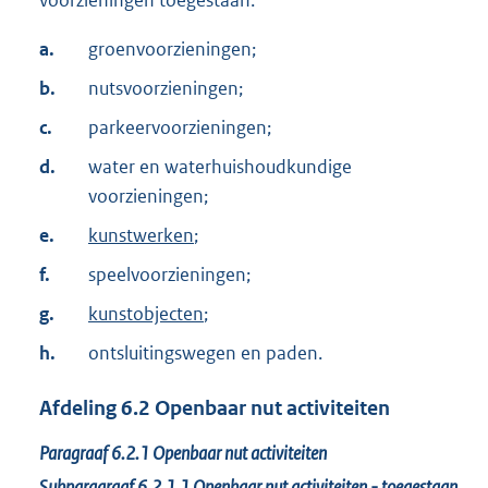
a.
groenvoorzieningen;
b.
nutsvoorzieningen;
c.
parkeervoorzieningen;
d.
water en waterhuishoudkundige
voorzieningen;
e.
kunstwerken
;
f.
speelvoorzieningen;
g.
kunstobjecten
;
h.
ontsluitingswegen en paden.
Afdeling
6.2
Openbaar nut activiteiten
Paragraaf
6.2.1
Openbaar nut activiteiten
Subparagraaf
6.2.1.1
Openbaar nut activiteiten - toegestaan