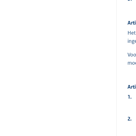
Art
Het
ing
Voo
moe
Art
1.
2.