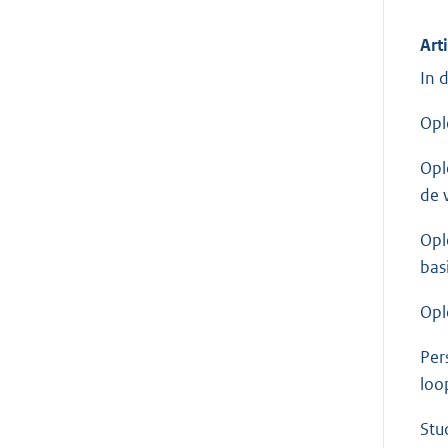
Art
In 
Opl
Opl
de 
Opl
bas
Opl
Per
loo
Stu