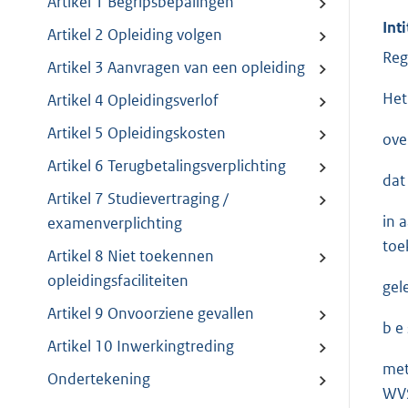
Artikel 1 Begripsbepalingen
Inti
Artikel 2 Opleiding volgen
Reg
Artikel 3 Aanvragen van een opleiding
Het
Artikel 4 Opleidingsverlof
Artikel 5 Opleidingskosten
ove
Artikel 6 Terugbetalingsverplichting
dat
Artikel 7 Studievertraging /
in 
examenverplichting
toe
Artikel 8 Niet toekennen
opleidingsfaciliteiten
gel
Artikel 9 Onvoorziene gevallen
b e s
Artikel 10 Inwerkingtreding
met
Ondertekening
WVS