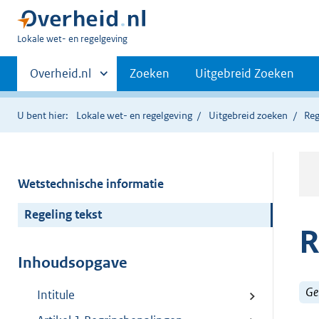
U
Lokale wet- en regelgeving
bent
Primaire
hier:
Andere
Overheid.nl
Zoeken
Uitgebreid Zoeken
sites
navigatie
binnen
U bent hier:
Lokale wet- en regelgeving
Uitgebreid zoeken
Reg
Wetstechnische informatie
Regeling tekst
R
Inhoudsopgave
Ge
Intitule