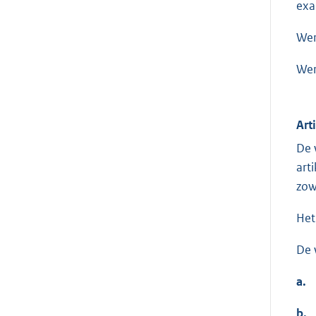
exa
Wer
Wer
Art
De 
art
zow
Het
De 
a.
b.