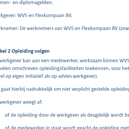
men- en diplomagelden.
kgever: WVS en Flexkompaan BV.
knemer: De werknemers van WVS en Flexkompaan BV (zowel re
ikel 2 Opleiding volgen
werkgever kan aan een medewerker, werkzaam binnen WVS, o
ikelen omschreven opleidingsfaciliteiten toekennen, voor het
el op eigen initiatief als op advies werkgever).
 gaat hierbij nadrukkelijk om niet verplicht gestelde opleidin
werkgever weegt af:
of de opleiding door de werkgever als deugdelijk wordt b
of de medewerker in staat wordt geacht de opleiding met 