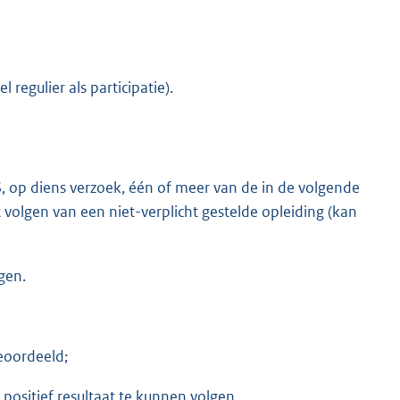
gulier als participatie).
p diens verzoek, één of meer van de in de volgende
 volgen van een niet-verplicht gestelde opleiding (kan
gen.
eoordeeld;
positief resultaat te kunnen volgen.