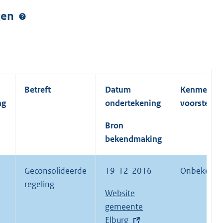
ngen
Betreft
Datum
Kenmerk
ng
ondertekening
voorstel
Bron
bekendmaking
Geconsolideerde
19-12-2016
Onbekend.
regeling
E
Website
x
gemeente
t
Elburg