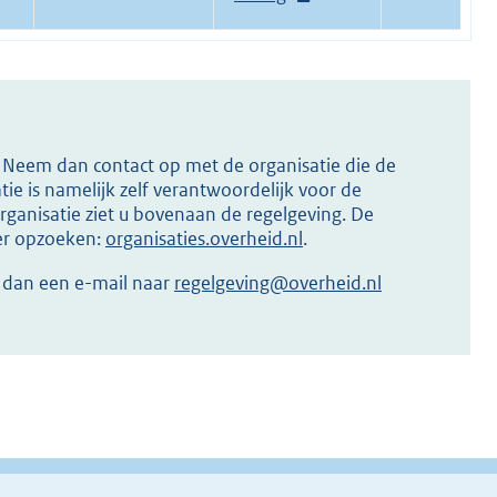
e
r
n
e
l
s? Neem dan contact op met de organisatie die de
i
ie is namelijk zelf verantwoordelijk voor de
n
ganisatie ziet u bovenaan de regelgeving. De
k
ier opzoeken:
organisaties.overheid.nl
.
:
r dan een e-mail naar
regelgeving@overheid.nl