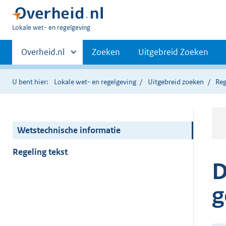
U
Lokale wet- en regelgeving
bent
Primaire
hier:
Andere
Overheid.nl
Zoeken
Uitgebreid Zoeken
sites
navigatie
binnen
U bent hier:
Lokale wet- en regelgeving
Uitgebreid zoeken
Reg
Wetstechnische informatie
Regeling tekst
D
g