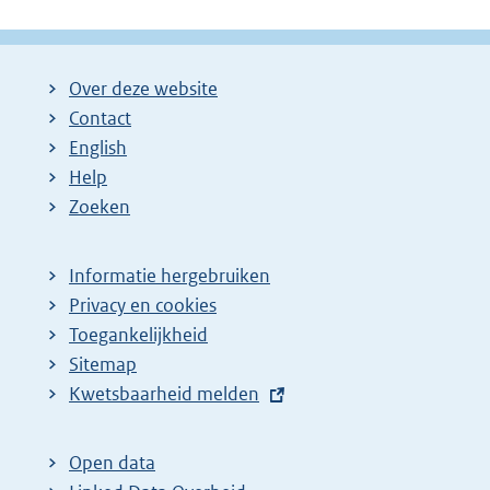
Over deze website
Contact
English
Help
Zoeken
Informatie hergebruiken
Privacy en cookies
Toegankelijkheid
Sitemap
E
Kwetsbaarheid melden
x
t
Open data
e