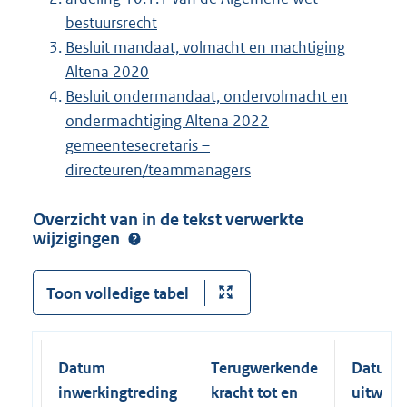
bestuursrecht
Besluit mandaat, volmacht en machtiging
Altena 2020
Besluit ondermandaat, ondervolmacht en
ondermachtiging Altena 2022
gemeentesecretaris –
directeuren/teammanagers
Overzicht van in de tekst verwerkte
wijzigingen
Toon volledige tabel
Datum
Terugwerkende
Datum
inwerkingtreding
kracht tot en
uitwerk