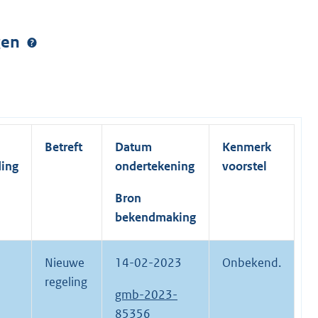
ngen
Betreft
Datum
Kenmerk
ding
ondertekening
voorstel
Bron
bekendmaking
Nieuwe
14-02-2023
Onbekend.
regeling
gmb-2023-
85356