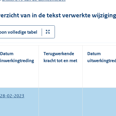
erzicht van in de tekst verwerkte wijzigi
oon volledige tabel
Datum
Terugwerkende
Datum
inwerkingtreding
kracht tot en met
uitwerkingtre
28-02-2023