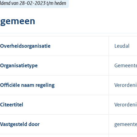
ldend van 28-02-2023 t/m heden
lgemeen
Overheidsorganisatie
Leudal
Organisatietype
Gemeent
Officiële naam regeling
Verorden
Citeertitel
Verorden
Vastgesteld door
gemeente