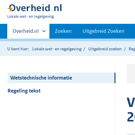
U
Lokale wet- en regelgeving
bent
Primaire
hier:
Andere
Overheid.nl
Zoeken
Uitgebreid Zoeken
sites
navigatie
binnen
U bent hier:
Lokale wet- en regelgeving
Uitgebreid zoeken
Reg
Wetstechnische informatie
Regeling tekst
V
2