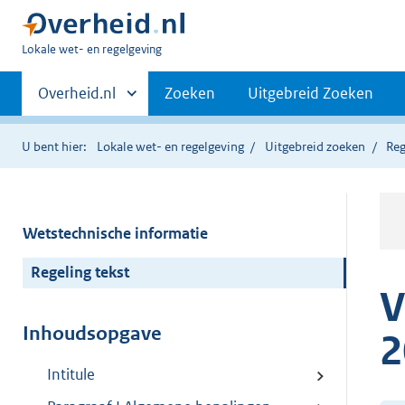
U
Lokale wet- en regelgeving
bent
Primaire
hier:
Andere
Overheid.nl
Zoeken
Uitgebreid Zoeken
sites
navigatie
binnen
U bent hier:
Lokale wet- en regelgeving
Uitgebreid zoeken
Reg
Wetstechnische informatie
Regeling tekst
V
Inhoudsopgave
2
Intitule