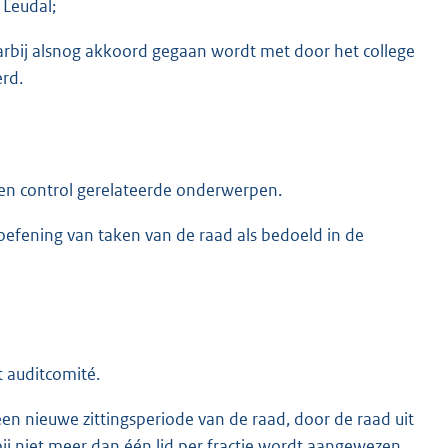
 Leudal;
arbij alsnog akkoord gegaan wordt met door het college
rd.
g en control gerelateerde onderwerpen.
toefening van taken van de raad als bedoeld in de
t auditcomité.
n nieuwe zittingsperiode van de raad, door de raad uit
 niet meer dan één lid per fractie wordt aangewezen.