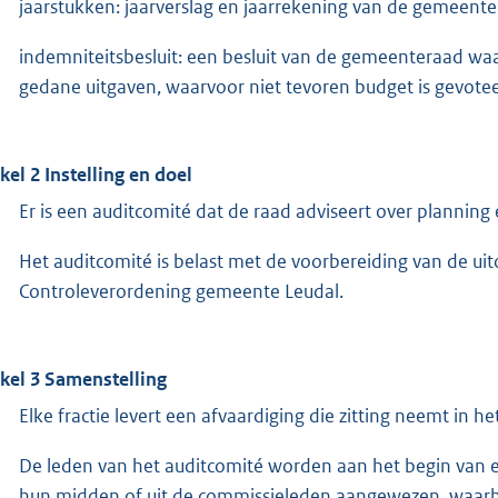
jaarstukken: jaarverslag en jaarrekening van de gemeente
indemniteitsbesluit: een besluit van de gemeenteraad wa
gedane uitgaven, waarvoor niet tevoren budget is gevotee
ikel 2 Instelling en doel
Er is een auditcomité dat de raad adviseert over plannin
Het auditcomité is belast met de voorbereiding van de ui
Controleverordening gemeente Leudal.
ikel 3 Samenstelling
Elke fractie levert een afvaardiging die zitting neemt in he
De leden van het auditcomité worden aan het begin van ee
hun midden of uit de commissieleden aangewezen, waarbij