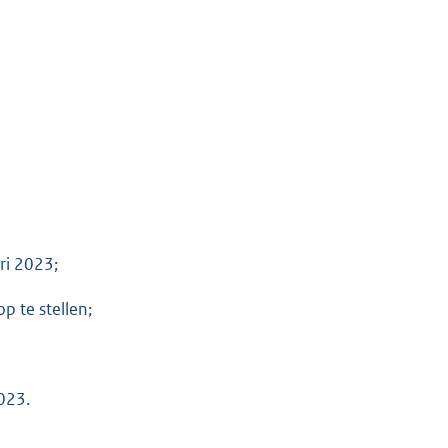
ri 2023;
p te stellen;
023.