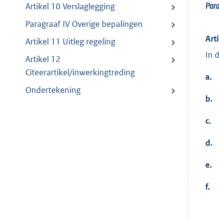
Para
Artikel 10 Verslaglegging
Paragraaf IV Overige bepalingen
Art
Artikel 11 Uitleg regeling
In 
Artikel 12
Citeerartikel/inwerkingtreding
a.
Ondertekening
b.
c.
d.
e.
f.