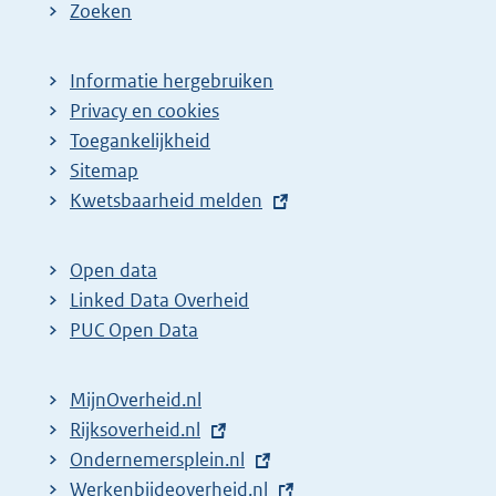
Zoeken
Informatie hergebruiken
Privacy en cookies
Toegankelijkheid
Sitemap
E
Kwetsbaarheid melden
x
t
Open data
e
Linked Data Overheid
r
PUC Open Data
n
e
MijnOverheid.nl
l
E
Rijksoverheid.nl
i
x
E
Ondernemersplein.nl
n
t
x
E
Werkenbijdeoverheid.nl