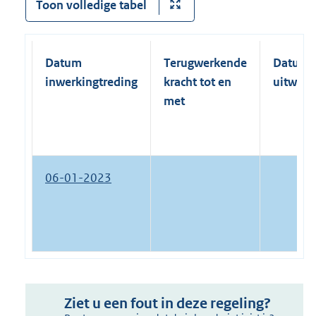
Toon volledige tabel
Datum
Terugwerkende
Datum
inwerkingtreding
kracht tot en
uitwerk
met
06-01-2023
Ziet u een fout in deze regeling?