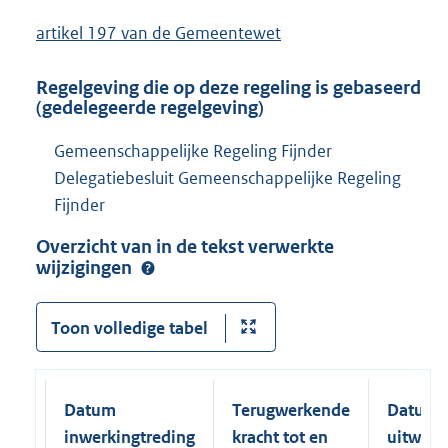
artikel 197 van de Gemeentewet
Regelgeving die op deze regeling is gebaseerd
(gedelegeerde regelgeving)
Gemeenschappelijke Regeling Fijnder
Delegatiebesluit Gemeenschappelijke Regeling
Fijnder
Overzicht van in de tekst verwerkte
wijzigingen
Toon volledige tabel
Datum
Terugwerkende
Datum
inwerkingtreding
kracht tot en
uitwerk