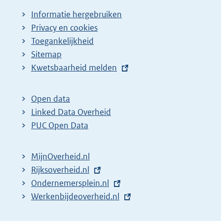
Informatie hergebruiken
Privacy en cookies
Toegankelijkheid
Sitemap
E
Kwetsbaarheid melden
x
t
Open data
e
Linked Data Overheid
r
PUC Open Data
n
e
MijnOverheid.nl
l
E
Rijksoverheid.nl
i
x
E
Ondernemersplein.nl
n
t
x
E
Werkenbijdeoverheid.nl
k
e
t
x
: