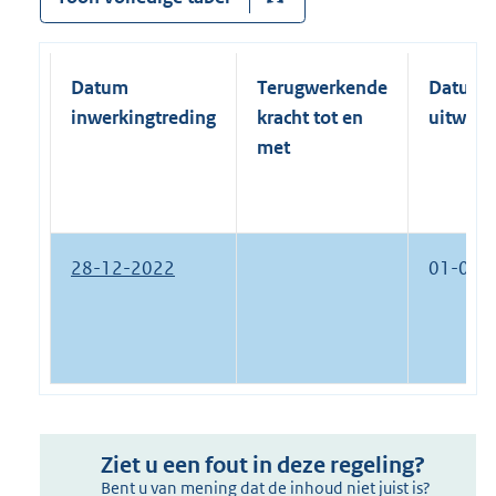
Datum
Terugwerkende
Datum
inwerkingtreding
kracht tot en
uitwerk
met
28-12-2022
01-01-
Ziet u een fout in deze regeling?
Bent u van mening dat de inhoud niet juist is?