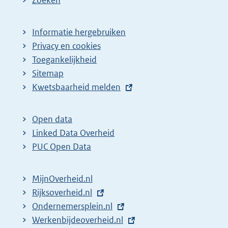
Zoeken
Informatie hergebruiken
Privacy en cookies
Toegankelijkheid
Sitemap
E
Kwetsbaarheid melden
x
t
Open data
e
Linked Data Overheid
r
PUC Open Data
n
e
MijnOverheid.nl
l
E
Rijksoverheid.nl
i
x
E
Ondernemersplein.nl
n
t
x
E
Werkenbijdeoverheid.nl
k