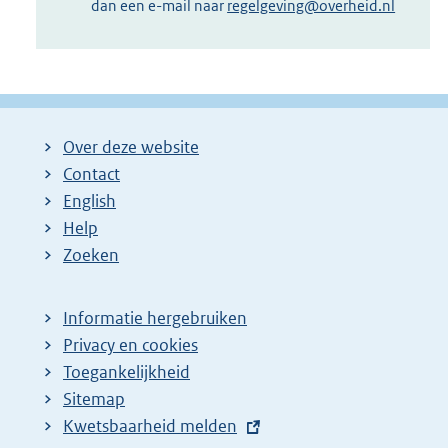
dan een e-mail naar
regelgeving@overheid.nl
Over deze website
Contact
English
Help
Zoeken
Informatie hergebruiken
Privacy en cookies
Toegankelijkheid
Sitemap
E
Kwetsbaarheid melden