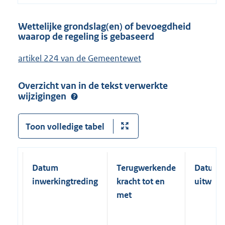
Wettelijke grondslag(en) of bevoegdheid
waarop de regeling is gebaseerd
artikel 224 van de Gemeentewet
Overzicht van in de tekst verwerkte
wijzigingen
Toon volledige tabel
Datum
Terugwerkende
Datum
inwerkingtreding
kracht tot en
uitwerk
met