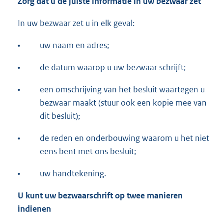
Zorg dat u de juiste informatie in uw bezwaar zet
In uw bezwaar zet u in elk geval:
•
uw naam en adres;
•
de datum waarop u uw bezwaar schrijft;
•
een omschrijving van het besluit waartegen u
bezwaar maakt (stuur ook een kopie mee van
dit besluit);
•
de reden en onderbouwing waarom u het niet
eens bent met ons besluit;
•
uw handtekening.
U kunt uw bezwaarschrift op twee manieren
indienen