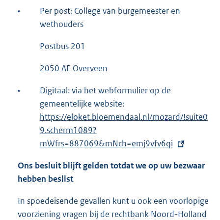
•
Per post: College van burgemeester en
wethouders
Postbus 201
2050 AE Overveen
•
Digitaal: via het webformulier op de
gemeentelijke website:
E
https://eloket.bloemendaal.nl/mozard/!suite0
x
9.scherm1089?
t
mWfrs=887069&mNch=emj9vfv6qi
e
r
Ons besluit blijft gelden totdat we op uw bezwaar
n
hebben beslist
e
l
In spoedeisende gevallen kunt u ook een voorlopige
i
voorziening vragen bij de rechtbank Noord-Holland