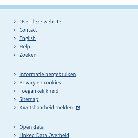
Over deze website
Contact
English
Help
Zoeken
Informatie hergebruiken
Privacy en cookies
Toegankelijkheid
Sitemap
E
Kwetsbaarheid melden
x
t
Open data
e
Linked Data Overheid