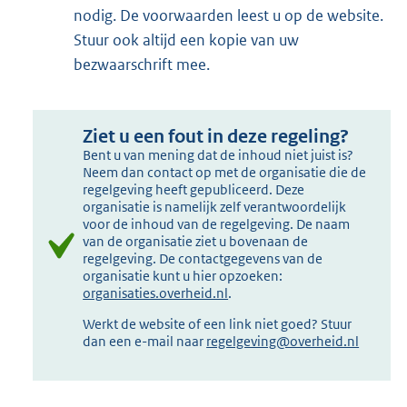
nodig. De voorwaarden leest u op de website.
r
Stuur ook altijd een kopie van uw
n
bezwaarschrift mee.
e
l
i
Ziet u een fout in deze regeling?
n
Bent u van mening dat de inhoud niet juist is?
k
Neem dan contact op met de organisatie die de
regelgeving heeft gepubliceerd. Deze
:
organisatie is namelijk zelf verantwoordelijk
voor de inhoud van de regelgeving. De naam
van de organisatie ziet u bovenaan de
regelgeving. De contactgegevens van de
organisatie kunt u hier opzoeken:
organisaties.overheid.nl
.
Werkt de website of een link niet goed? Stuur
dan een e-mail naar
regelgeving@overheid.nl