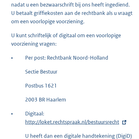
n
nadat u een bezwaarschrift bij ons heeft ingediend.
k
U betaalt griffiekosten aan de rechtbank als u vraagt
:
om een voorlopige voorziening.
U kunt schriftelijk of digitaal om een voorlopige
voorziening vragen:
•
Per post: Rechtbank Noord-Holland
Sectie Bestuur
Postbus 1621
2003 BR Haarlem
•
Digitaal:
E
http://loket.rechtspraak.nl/bestuursrecht
x
t
U heeft dan een digitale handtekening (DigiD)
e