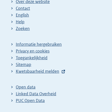
Over deze website
Contact
English
Help
Zoeken
Informatie hergebruiken
Privacy en cookies
Toegankelijkheid
Sitemap
E
Kwetsbaarheid melden
x
t
Open data
e
Linked Data Overheid
r
PUC Open Data
n
e