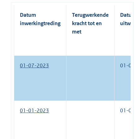
Datum
Terugwerkende
Datum
inwerkingtreding
kracht tot en
uitwerk
met
01-07-2023
01-01-
01-01-2023
01-07-