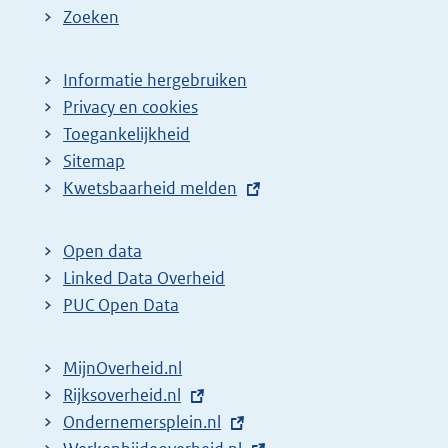
Zoeken
Informatie hergebruiken
Privacy en cookies
Toegankelijkheid
Sitemap
E
Kwetsbaarheid melden
x
t
Open data
e
Linked Data Overheid
r
PUC Open Data
n
e
MijnOverheid.nl
l
E
Rijksoverheid.nl
i
x
E
Ondernemersplein.nl
n