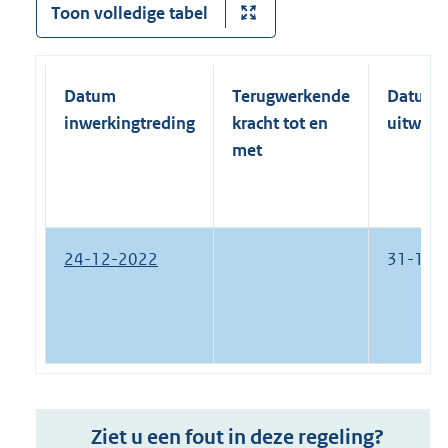
Toon volledige tabel
Datum
Terugwerkende
Datum
inwerkingtreding
kracht tot en
uitwerk
met
24-12-2022
31-12-
Ziet u een fout in deze regeling?