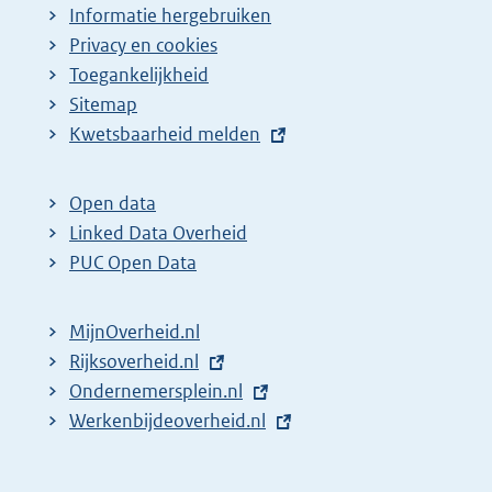
Informatie hergebruiken
Privacy en cookies
Toegankelijkheid
Sitemap
E
Kwetsbaarheid melden
x
t
Open data
e
Linked Data Overheid
r
PUC Open Data
n
e
MijnOverheid.nl
l
E
Rijksoverheid.nl
i
x
E
Ondernemersplein.nl
n
t
x
E
Werkenbijdeoverheid.nl
k
e
t
x
:
r
e
t