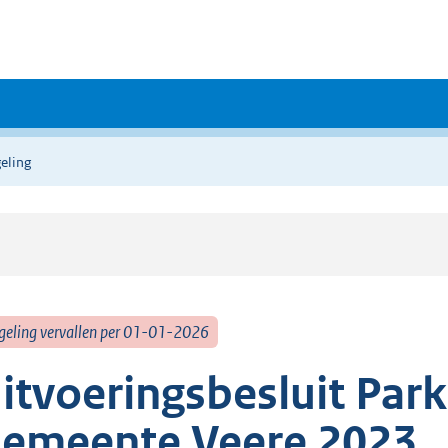
eling
geling vervallen per 01-01-2026
itvoeringsbesluit Par
emeente Veere 2023