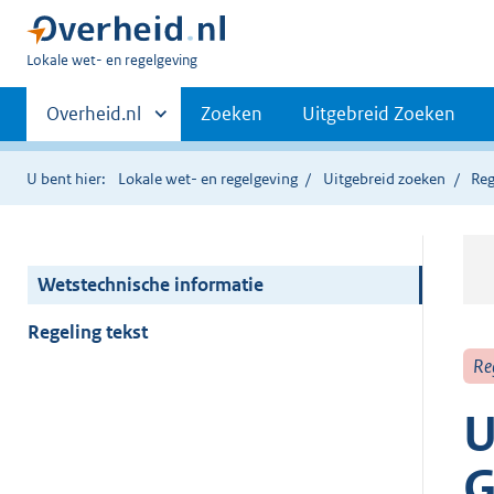
U
Lokale wet- en regelgeving
bent
Primaire
hier:
Andere
Overheid.nl
Zoeken
Uitgebreid Zoeken
sites
navigatie
binnen
U bent hier:
Lokale wet- en regelgeving
Uitgebreid zoeken
Reg
Wetstechnische informatie
Regeling tekst
Re
U
G