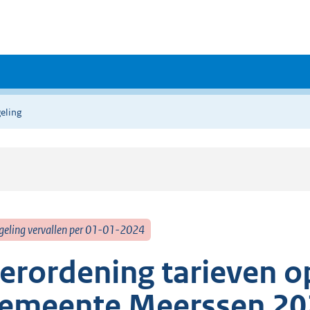
eling
geling vervallen per 01-01-2024
erordening tarieven 
emeente Meerssen 20