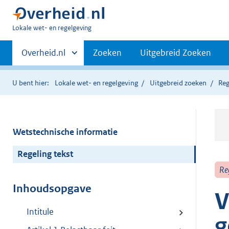
U
Lokale wet- en regelgeving
bent
Primaire
hier:
Andere
Overheid.nl
Zoeken
Uitgebreid Zoeken
sites
navigatie
binnen
U bent hier:
Lokale wet- en regelgeving
Uitgebreid zoeken
Reg
Wetstechnische informatie
Regeling tekst
Re
Inhoudsopgave
V
Intitule
g