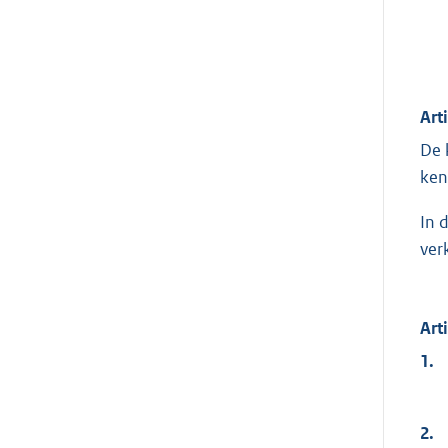
Art
De 
ken
In 
ver
Art
1.
2.