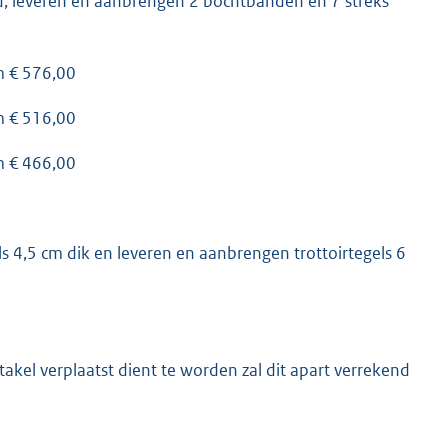
d, leveren en aanbrengen 2 bochtbanden en 7 streks
 m € 576,00
 m € 516,00
 m € 466,00
s 4,5 cm dik en leveren en aanbrengen trottoirtegels 6
takel verplaatst dient te worden zal dit apart verrekend