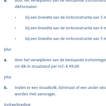
a.
Voor het verwijderen van de bestaande trottoirban
dikformaten
-
bij een breedte van de inritconstructie van 5
-
bij een breedte van de inritconstructie van 4
-
bij een breedte van de inritconstructie van 3
plus
a.
Voor het verwijderen van de bestaande trottoirtegel
cm dik in straatzand per m2: € 49,00
plus
b.
Indien er een straatkolk, lichtmast of een ander obs
worden met aanvrager.
Inritverbreding