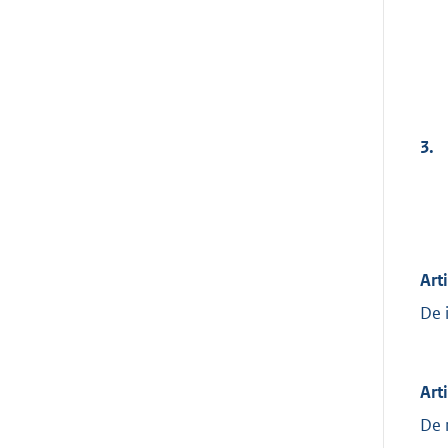
3.
Art
De 
Art
De 