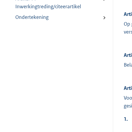
Inwerkingtreding/citeerartikel
Art
Ondertekening
Op 
ver
Art
Bel
Arti
Voo
ges
1.