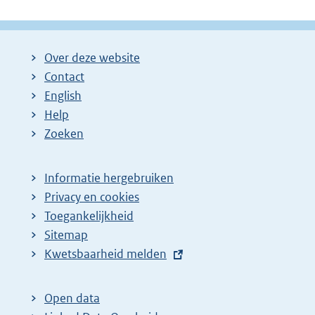
Over deze website
Contact
English
Help
Zoeken
Informatie hergebruiken
Privacy en cookies
Toegankelijkheid
Sitemap
E
Kwetsbaarheid melden
x
t
Open data
e