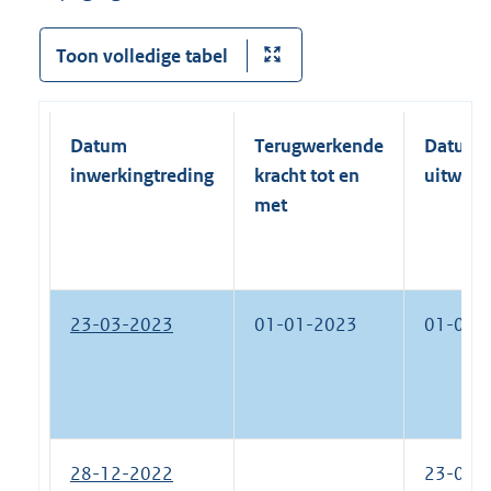
Toon volledige tabel
Datum
Terugwerkende
Datum
inwerkingtreding
kracht tot en
uitwerk
met
23-03-2023
01-01-2023
01-01-
28-12-2022
23-03-