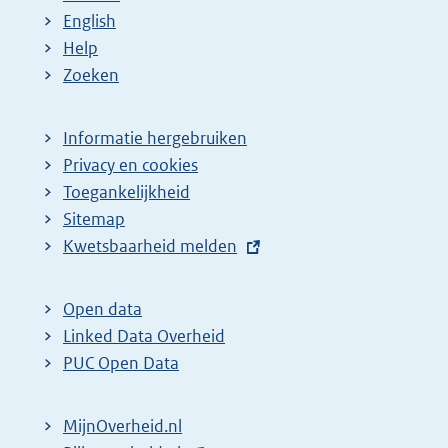
English
Help
Zoeken
Informatie hergebruiken
Privacy en cookies
Toegankelijkheid
Sitemap
E
Kwetsbaarheid melden
x
t
Open data
e
Linked Data Overheid
r
PUC Open Data
n
e
MijnOverheid.nl
l