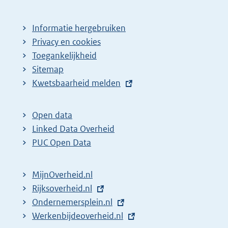
Informatie hergebruiken
Privacy en cookies
Toegankelijkheid
Sitemap
E
Kwetsbaarheid melden
x
t
Open data
e
Linked Data Overheid
r
PUC Open Data
n
e
MijnOverheid.nl
l
E
Rijksoverheid.nl
i
x
E
Ondernemersplein.nl
n
t
x
E
Werkenbijdeoverheid.nl
k