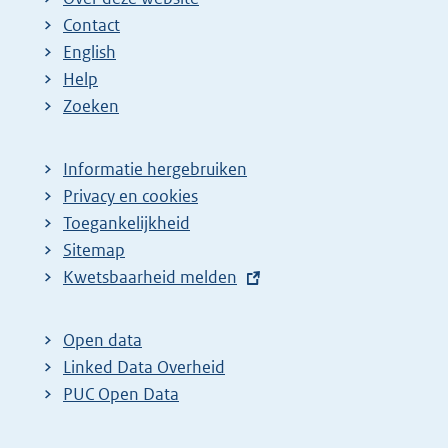
Contact
English
Help
Zoeken
Informatie hergebruiken
Privacy en cookies
Toegankelijkheid
Sitemap
E
Kwetsbaarheid melden
x
t
Open data
e
Linked Data Overheid
r
PUC Open Data
n
e