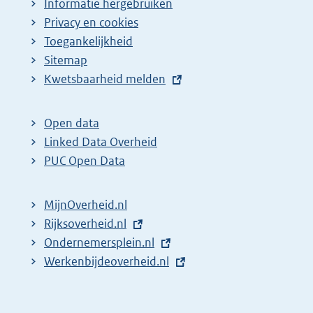
Informatie hergebruiken
Privacy en cookies
Toegankelijkheid
Sitemap
E
Kwetsbaarheid melden
x
t
Open data
e
Linked Data Overheid
r
PUC Open Data
n
e
MijnOverheid.nl
l
E
Rijksoverheid.nl
i
x
E
Ondernemersplein.nl
n
t
x
E
Werkenbijdeoverheid.nl
k
e
t
x
:
r
e
t